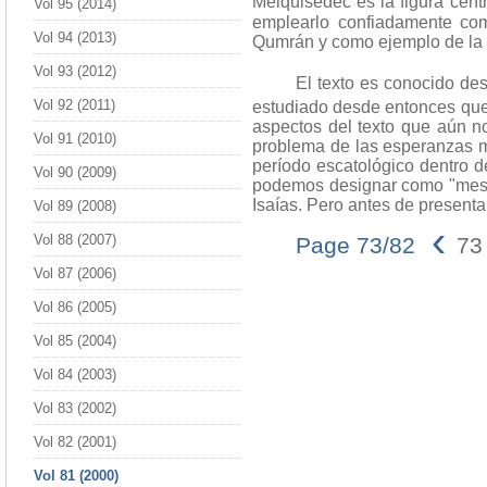
Melquisedec es la figura centr
Vol 95 (2014)
emplearlo confiadamente com
Vol 94 (2013)
Qumrán y como ejemplo de la i
Vol 93 (2012)
El texto es conocido desde 
Vol 92 (2011)
estudiado desde entonces que 
aspectos del texto que aún n
Vol 91 (2010)
problema de las esperanzas m
período escatológico dentro d
Vol 90 (2009)
podemos designar como "mesías
Isaías. Pero antes de present
Vol 89 (2008)
‹
Vol 88 (2007)
Page 73/82
73
Vol 87 (2006)
Vol 86 (2005)
Vol 85 (2004)
Vol 84 (2003)
Vol 83 (2002)
Vol 82 (2001)
Vol 81 (2000)