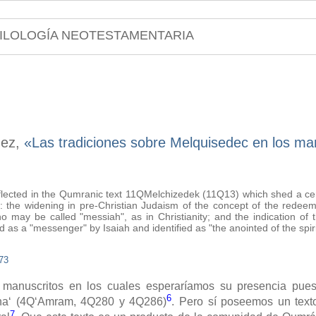
ILOLOGÍA NEOTESTAMENTARIA
nez,
«Las tradiciones sobre Melquisedec en los m
eflected in the Qumranic text 11QMelchizedek (11Q13) which shed a cer
 the widening in pre-Christian Judaism of the concept of the redeeme
 may be called "messiah", as in Christianity; and the indication of 
as a "messenger" by Isaiah and identified as "the anointed of the spir
73
manuscritos en los cuales esperaríamos su presencia puest
6
sha‘ (4Q‘Amram, 4Q280 y 4Q286)
. Pero sí poseemos un text
7