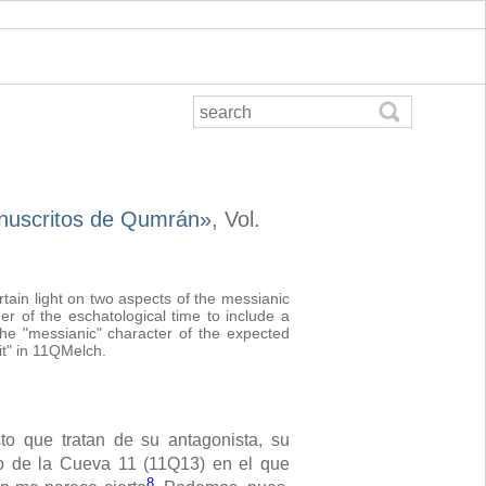
anuscritos de Qumrán»
, Vol.
tain light on two aspects of the messianic
r of the eschatological time to include a
the "messianic" character of the expected
it" in 11QMelch.
o que tratan de su antagonista, su
o de la Cueva 11 (11Q13) en el que
8