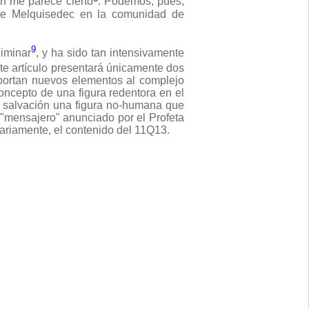
n me parece cierto
. Podemos, pues,
bre Melquisedec en la comunidad de
9
iminar
, y ha sido tan intensivamente
ste artículo presentará únicamente dos
aportan nuevos elementos al complejo
ncepto de una figura redentora en el
de salvación una figura no-humana que
 "mensajero" anunciado por el Profeta
mariamente, el contenido del 11Q13.