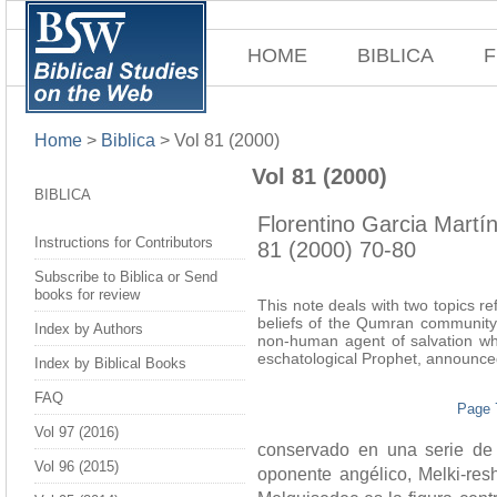
HOME
BIBLICA
F
Home
>
Biblica
>
Vol 81 (2000)
Vol 81 (2000)
BIBLICA
Florentino Garcia Martí
Instructions for Contributors
81 (2000) 70-80
Subscribe to Biblica or Send
books for review
This note deals with two topics r
beliefs of the Qumran community:
Index by Authors
non-human agent of salvation who
eschatological Prophet, announced 
Index by Biblical Books
FAQ
Page 
Vol 97 (2016)
conservado en una serie de 
Vol 96 (2015)
oponente angélico, Melki-re