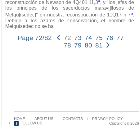
4
reconstrucción de Newson de 4Q401 11,3
, y "los jefes de
los príncipes de los sacerdocios maravi]llosos de
5
Melqu[isedec]" en nuestra reconstrucción de 11Q17 ii 7
.
Debido a los azares de conservación, el nombre de
Melquisedec no se ha
‹
Page 72/82
72
73
74
75
76
77
›
78
79
80
81
HOME
ABOUT US
CONTACTS
PRIVACY POLICY
FOLLOW US
Copyright © 2026