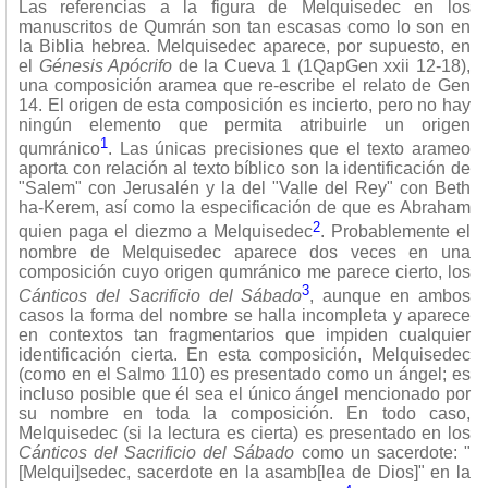
Las referencias a la figura de Melquisedec en los
manuscritos de Qumrán son tan escasas como lo son en
la Biblia hebrea. Melquisedec aparece, por supuesto, en
el
Génesis Apócrifo
de la Cueva 1 (1QapGen xxii 12-18),
una composición aramea que re-escribe el relato de Gen
14. El origen de esta composición es incierto, pero no hay
ningún elemento que permita atribuirle un origen
1
qumránico
. Las únicas precisiones que el texto arameo
aporta con relación al texto bíblico son la identificación de
"Salem" con Jerusalén y la del "Valle del Rey" con Beth
ha-Kerem, así como la especificación de que es Abraham
2
quien paga el diezmo a Melquisedec
. Probablemente el
nombre de Melquisedec aparece dos veces en una
composición cuyo origen qumránico me parece cierto, los
3
Cánticos del Sacrificio del Sábado
, aunque en ambos
casos la forma del nombre se halla incompleta y aparece
en contextos tan fragmentarios que impiden cualquier
identificación cierta. En esta composición, Melquisedec
(como en el Salmo 110) es presentado como un ángel; es
incluso posible que él sea el único ángel mencionado por
su nombre en toda la composición. En todo caso,
Melquisedec (si la lectura es cierta) es presentado en los
Cánticos del Sacrificio del Sábado
como un sacerdote: "
[Melqui]sedec, sacerdote en la asamb[lea de Dios]" en la