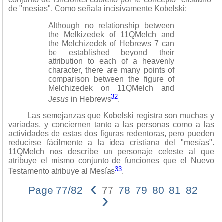
de "mesías". Como señala incisivamente Kobelski:
Although no relationship between
the Melkizedek of 11QMelch and
the Melchizedek of Hebrews 7 can
be established beyond their
attribution to each of a heavenly
character, there are many points of
comparison between the figure of
Melchizedek on 11QMelch and
32
Jesus
in Hebrews
.
Las semejanzas que Kobelski registra son muchas y
variadas, y conciernen tanto a las personas como a las
actividades de estas dos figuras redentoras, pero pueden
reducirse fácilmente a la idea cristiana del "mesías".
11QMelch nos describe un personaje celeste al que
atribuye el mismo conjunto de funciones que el Nuevo
33
Testamento atribuye al Mesías
.
‹
Page 77/82
77
78
79
80
81
82
›