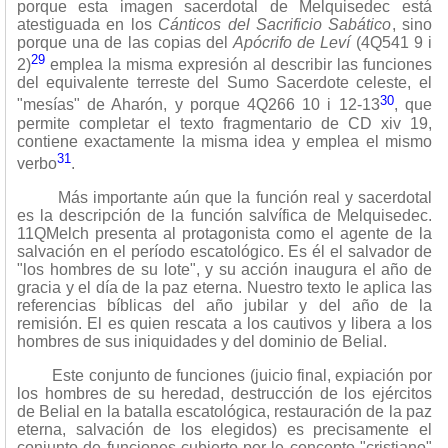
porque esta imagen sacerdotal de Melquisedec está
atestiguada en los
Cánticos del Sacrificio Sabático
, sino
porque una de las copias del
Apócrifo de Leví
(4Q541 9 i
29
2)
emplea la misma expresión al describir las funciones
del equivalente terreste del Sumo Sacerdote celeste, el
30
"mesías" de Aharón, y porque 4Q266 10 i 12-13
, que
permite completar el texto fragmentario de CD xiv 19,
contiene exactamente la misma idea y emplea el mismo
31
verbo
.
Más importante aún que la función real y sacerdotal
es la descripción de la función salvífica de Melquisedec.
11QMelch presenta al protagonista como el agente de la
salvación en el período escatológico. Es él el salvador de
"los hombres de su lote", y su acción inaugura el año de
gracia y el día de la paz eterna. Nuestro texto le aplica las
referencias bíblicas del año jubilar y del año de la
remisión. El es quien rescata a los cautivos y libera a los
hombres de sus iniquidades y del dominio de Belial.
Este conjunto de funciones (juicio final, expiación por
los hombres de su heredad, destrucción de los ejércitos
de Belial en la batalla escatológica, restauración de la paz
eterna, salvación de los elegidos) es precisamente el
conjunto de funciones cubierto por le concepto "cristiano"