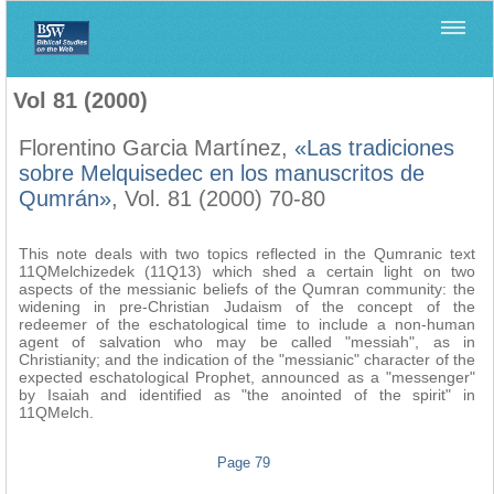
Home
>
Biblica
>
Vol 81 (2000)
Vol 81 (2000)
Florentino Garcia Martínez,
«Las tradiciones
sobre Melquisedec en los manuscritos de
Qumrán»
, Vol. 81 (2000) 70-80
This note deals with two topics reflected in the Qumranic text
11QMelchizedek (11Q13) which shed a certain light on two
aspects of the messianic beliefs of the Qumran community: the
widening in pre-Christian Judaism of the concept of the
redeemer of the eschatological time to include a non-human
agent of salvation who may be called "messiah", as in
Christianity; and the indication of the "messianic" character of the
expected eschatological Prophet, announced as a "messenger"
by Isaiah and identified as "the anointed of the spirit" in
11QMelch.
Page 79