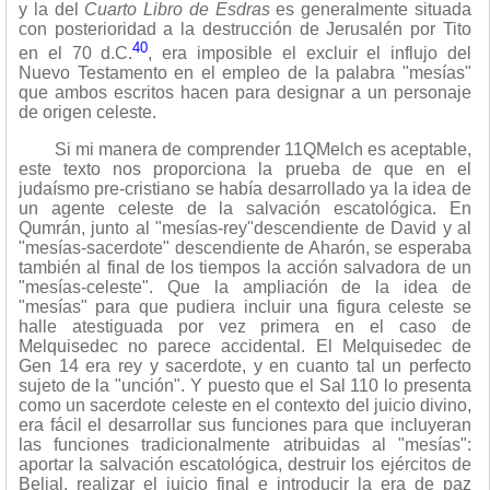
y la del
Cuarto Libro de Esdras
es generalmente situada
con posterioridad a la destrucción de Jerusalén por Tito
40
en el 70 d.C.
, era imposible el excluir el influjo del
Nuevo Testamento en el empleo de la palabra "mesías"
que ambos escritos hacen para designar a un personaje
de origen celeste.
Si mi manera de comprender 11QMelch es aceptable,
este texto nos proporciona la prueba de que en el
judaísmo pre-cristiano se había desarrollado ya la idea de
un agente celeste de la salvación escatológica. En
Qumrán, junto al "mesías-rey"descendiente de David y al
"mesías-sacerdote" descendiente de Aharón, se esperaba
también al final de los tiempos la acción salvadora de un
"mesías-celeste". Que la ampliación de la idea de
"mesías" para que pudiera incluir una figura celeste se
halle atestiguada por vez primera en el caso de
Melquisedec no parece accidental. El Melquisedec de
Gen 14 era rey y sacerdote, y en cuanto tal un perfecto
sujeto de la "unción". Y puesto que el Sal 110 lo presenta
como un sacerdote celeste en el contexto del juicio divino,
era fácil el desarrollar sus funciones para que incluyeran
las funciones tradicionalmente atribuidas al "mesías":
aportar la salvación escatológica, destruir los ejércitos de
Belial, realizar el juicio final e introducir la era de paz