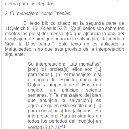
eterna para los elegidos.
2.
El "mensajero" como "mesías"
El texto bíblico citado en la segunda parte de
11QMelch (ii 15-16) es Is 52,7: "[Qué] bellos son sobre los
montes los pie[s] del mensaje[ro que a]nuncia la paz, del
men[sajero de bien que anuncia la salvaci]ón, [di]ciendo a
Sión: tu Dios [reina.]". Este texto no es aplicado a
Melquisedec, sino que está provisto de la interpretación
siguiente:
Su interpretación: "Las montañas"
[son] los profeta[s], ellos son [...]
para todos [...] Y "el mensajero" e[s]
el ungido del espíri[tu], como dijo
Da[niel a propósito de él: Hasta un
ungido, un príncipe, setenta
semanas. Y "el mensajero de] bien
que anun[cia la salvación"] es
aquel de quien está escrito que [‘...]
para conso[lar a] los [afligidos’. Su
interpretación:] Para [i]nstruirlos en
todos los períodos del mun[do] en
41
verdad (ii 17-21)
.