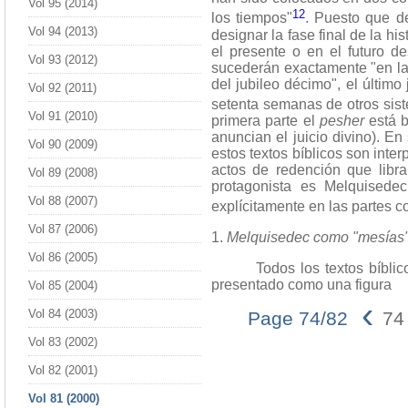
Vol 95 (2014)
12
los tiempos"
. Puesto que d
Vol 94 (2013)
designar la fase final de la h
el presente o en el futuro de
Vol 93 (2012)
sucederán exactamente "en la p
del jubileo décimo", el último
Vol 92 (2011)
setenta semanas de otros sis
Vol 91 (2010)
primera parte el
pesher
está b
anuncian el juicio divino). E
Vol 90 (2009)
estos textos bíblicos son inte
actos de redención que libra
Vol 89 (2008)
protagonista es Melquised
Vol 88 (2007)
explícitamente en las partes 
Vol 87 (2006)
1.
Melquisedec como "mesías"
Vol 86 (2005)
Todos los textos bíblicos c
presentado como una figura
Vol 85 (2004)
‹
Vol 84 (2003)
Page 74/82
74
Vol 83 (2002)
Vol 82 (2001)
Vol 81 (2000)