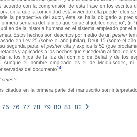
e acuerdo con la comprensión de esta frase en los escritos 
istoria en la que la comunidad está viviendo) ella puede referir
sde la perspectiva del autor, éste se halla obligado a preci
rimera semana del jubileo que sigue al jubileo noveno", (ii 7) 
 jubileo de la historia humana en el sistema empleado por el a
temas. Estos hechos son descritos por medio de un
pesher
temá
asado en Lev 25 (sobre el año jubilar), Deut 15 (sobre el año 
n su segunda parte, el
pesher
cita y explica Is 52 (que proclama
rpretados y aplicados a los hechos que sucederán al final de los
rán a los hijos de la luz del dominio de Belial y de los esp
ec. Aunque el nombre empleado es el de Melquisedec, ni
14
conservadas del documento
.
 celeste
itados en la primera parte del manuscrito son interpretad
›
75
76
77
78
79
80
81
82