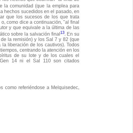
de la comunidad (que la emplea para
se a hechos sucedidos en el pasado, en
sar que los sucesos de los que trata
o, como dice a continuación, "al final
utor y que equivale a la última de las
13
tico sobre la salvación final
. En su
de la remisión) y los Sal 7 y 82 (que
 la liberación de los cautivos). Todos
 tiempos, centrando la atención en los
íritus de su lote y de los cuales el
 Gen 14 ni el Sal 110 son citados
os como referiéndose a Melquisedec,