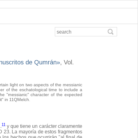
anuscritos de Qumrán»
, Vol.
tain light on two aspects of the messianic
r of the eschatological time to include a
the "messianic" character of the expected
it" in 11QMelch.
11
.
y que tiene un carácter claramente
JD 23. La mayoría de estos fragmentos
e los hechos que ocurrirán "al final de