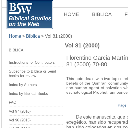
HOME
BIBLICA
F
Home
>
Biblica
>
Vol 81 (2000)
Vol 81 (2000)
BIBLICA
Florentino Garcia Martí
Instructions for Contributors
81 (2000) 70-80
Subscribe to Biblica or Send
books for review
This note deals with two topics r
beliefs of the Qumran community:
Index by Authors
non-human agent of salvation who
eschatological Prophet, announced 
Index by Biblical Books
FAQ
Page 
Vol 97 (2016)
De este manuscrito, que pue
Vol 96 (2015)
exegético, han sido recuperad
han sido colocados en dos colum