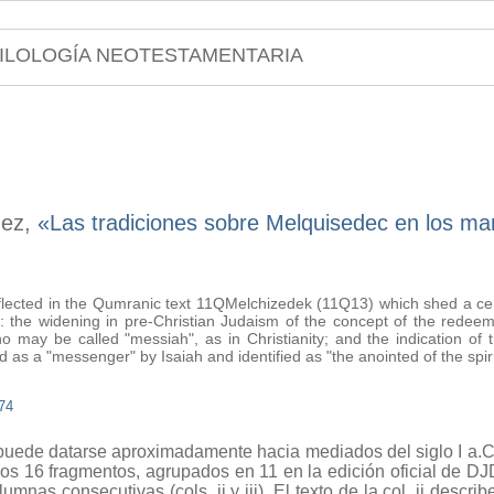
ILOLOGÍA NEOTESTAMENTARIA
nez,
«Las tradiciones sobre Melquisedec en los m
eflected in the Qumranic text 11QMelchizedek (11Q13) which shed a cer
 the widening in pre-Christian Judaism of the concept of the redeeme
 may be called "messiah", as in Christianity; and the indication of 
as a "messenger" by Isaiah and identified as "the anointed of the spir
74
de datarse aproximadamente hacia mediados del siglo I a.C
os 16 fragmentos, agrupados en 11 en la edición oficial de D
nas consecutivas (cols. ii y iii). El texto de la col. ii describ