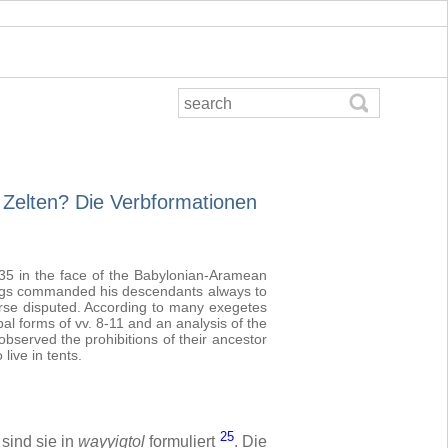
 Zelten? Die Verbformationen
 35 in the face of the Babylonian-Aramean
ings commanded his descendants always to
course disputed. According to many exegetes
al forms of vv. 8-11 and an analysis of the
bserved the prohibitions of their ancestor
live in tents.
25
sind sie in
wayyiqtol
formuliert
. Die