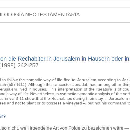
ILOLOGÍA NEOTESTAMENTARIA
n die Rechabiter in Jerusalem in Häusern oder in
 (1998) 242-257
to follow the nomadic way of life fled to Jerusalem according to Jer
dah (597 B.C.). Although their ancestor Jonadab had among other th
Jerusalem lived in houses. This interpretation of the literature is of 
ic way of life. Nevertheless, a syntactic-semantic analysis of the verb
 in vv. 8-11 show that the Rechabites during their stay in Jerusalem o
ses and not to plant or to possess a vineyard –, but not his command to 
249
o nicht, weil irgendeine Art von Folge zu bezeichnen wäre — 