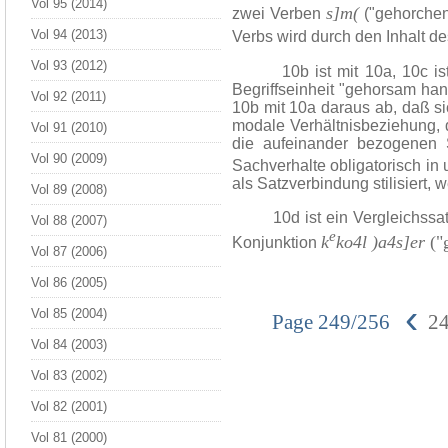
Vol 95 (2014)
s]m(
zwei Verben
("gehorchen
Vol 94 (2013)
Verbs wird durch den Inhalt d
Vol 93 (2012)
10b ist mit 10a, 10c ist mi
Begriffseinheit "gehorsam han
Vol 92 (2011)
10b mit 10a daraus ab, daß si
modale Verhältnisbeziehung, d
Vol 91 (2010)
die aufeinander bezogenen S
Vol 90 (2009)
Sachverhalte obligatorisch i
als Satzverbindung stilisiert, 
Vol 89 (2008)
10d ist ein Vergleichssatz.
Vol 88 (2007)
e
k
ko4l )a4s]er
("
Konjunktion
Vol 87 (2006)
Vol 86 (2005)
‹
Vol 85 (2004)
Page 249/256
2
Vol 84 (2003)
Vol 83 (2002)
Vol 82 (2001)
Vol 81 (2000)