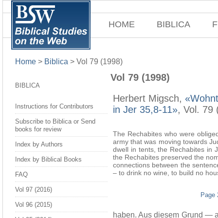
HOME
BIBLICA
F
Home
>
Biblica
>
Vol 79 (1998)
Vol 79 (1998)
BIBLICA
Herbert Migsch,
«Wohnte
Instructions for Contributors
in Jer 35,8-11»
, Vol. 79
Subscribe to Biblica or Send
books for review
The Rechabites who were obliged 
army that was moving towards Ju
Index by Authors
dwell in tents, the Rechabites in 
the Rechabites preserved the nomad
Index by Biblical Books
connections between the sentences
– to drink no wine, to build no hou
FAQ
Vol 97 (2016)
Page 
Vol 96 (2015)
haben. Aus diesem Grund — als