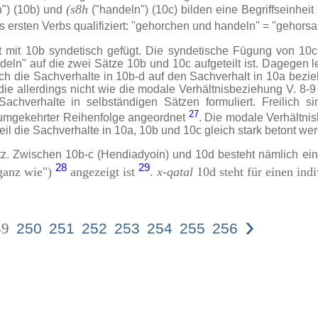
(s8h
") (10b) und
("handeln") (10c) bilden eine Begriffseinheit
es ersten Verbs qualifiziert: "gehorchen und handeln" = "gehor
t 10b syndetisch gefügt. Die syndetische Fügung von 10c m
deln" auf die zwei Sätze 10b und 10c aufgeteilt ist. Dagegen l
ch die Sachverhalte in 10b-d auf den Sachverhalt in 10a bezi
ie allerdings nicht wie die modale Verhältnisbeziehung V. 8-9 
achverhalte in selbständigen Sätzen formuliert. Freilich s
27
n umgekehrter Reihenfolge angeordnet
. Die modale Verhältni
weil die Sachverhalte in 10a, 10b und 10c gleich stark betont we
 Zwischen 10b-c (Hendiadyoin) und 10d besteht nämlich eine
28
29
ganz wie")
angezeigt ist
.
x-qatal
10d steht für einen ind
›
49
250
251
252
253
254
255
256