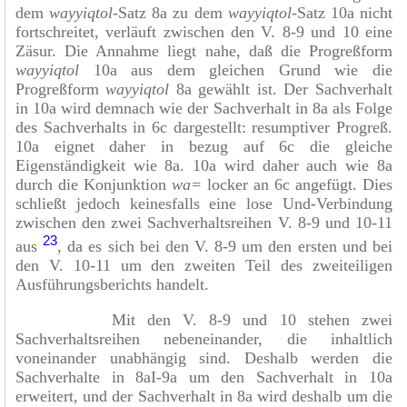
dem
wayyiqtol
-Satz 8a zu dem
wayyiqtol
-Satz 10a nicht
fortschreitet, verläuft zwischen den V. 8-9 und 10 eine
Zäsur. Die Annahme liegt nahe, daß die Progreßform
wayyiqtol
10a aus dem gleichen Grund wie die
Progreßform
wayyiqtol
8a gewählt ist. Der Sachverhalt
in 10a wird demnach wie der Sachverhalt in 8a als Folge
des Sachverhalts in 6c dargestellt: resumptiver Progreß.
10a eignet daher in bezug auf 6c die gleiche
Eigenständigkeit wie 8a. 10a wird daher auch wie 8a
durch die Konjunktion
wa=
locker an 6c angefügt. Dies
schließt jedoch keinesfalls eine lose Und-Verbindung
zwischen den zwei Sachverhaltsreihen V. 8-9 und 10-11
23
aus
, da es sich bei den V. 8-9 um den ersten und bei
den V. 10-11 um den zweiten Teil des zweiteiligen
Ausführungsberichts handelt.
Mit den V. 8-9 und 10 stehen zwei
Sachverhaltsreihen nebeneinander, die inhaltlich
voneinander unabhängig sind. Deshalb werden die
Sachverhalte in 8aI-9a um den Sachverhalt in 10a
erweitert, und der Sachverhalt in 8a wird deshalb um die