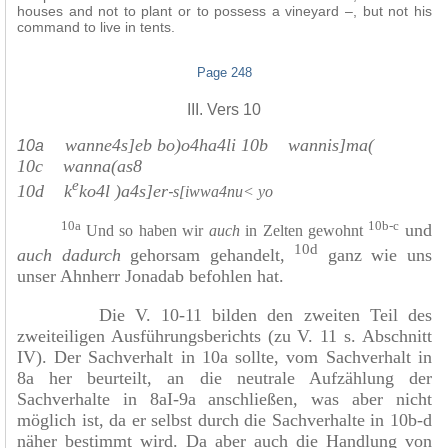
houses and not to plant or to possess a vineyard –, but not his
command to live in tents.
Page 248
III. Vers 10
wanne4s]eb bo)o4ha4li
10b
wannis]ma(
10a
10c
wanna(as8
e
10d
k
ko4l )a4s]er
-
s[iwwa4nu< yo
10a
10b-c
und
Und so haben wir
auch
in Zelten gewohnt
10d
auch dadurch
gehorsam gehandelt,
ganz wie uns
unser Ahnherr Jonadab befohlen hat.
Die V. 10-11 bilden den zweiten Teil des
zweiteiligen Ausführungsberichts (zu V. 11 s. Abschnitt
IV). Der Sachverhalt in 10a sollte, vom Sachverhalt in
8a her beurteilt, an die neutrale Aufzählung der
Sachverhalte in 8aI-9a anschließen, was aber nicht
möglich ist, da er selbst durch die Sachverhalte in 10b-d
näher bestimmt wird. Da aber auch die Handlung von