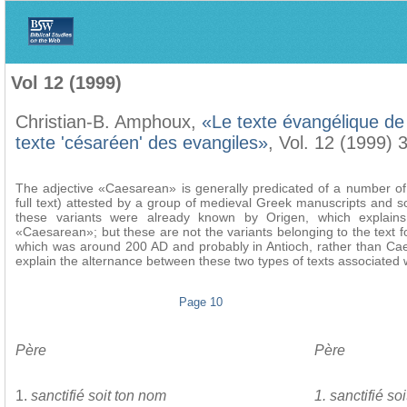
Home
>
Filología Neotestamentaria
>
Vol 12 (1999)
Vol 12 (1999)
Christian-B. Amphoux,
«Le texte évangélique de
texte 'césaréen' des evangiles»
, Vol. 12 (1999) 
The adjective «Caesarean» is generally predicated of a number of t
full text) attested by a group of medieval Greek manuscripts and 
these variants were already known by Origen, which explains
«Caesarean»; but these are not the variants belonging to the text fo
which was around 200 AD and probably in Antioch, rather than Ca
explain the alternance between these two types of texts associated
Page 10
Père
Père
1.
sanctifié soit ton nom
1. sanctifié soi