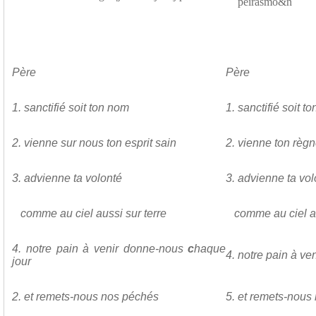
peirasmo&n
Père
Père
1.
sanctifié soit ton nom
1. sanctifié soit t
2.
vienne sur
nous ton esprit sain
2. vienne ton règ
3.
advienne ta volonté
3. advienne ta vo
comme au ciel aussi sur terre
comme au ciel au
4.
notre pain à venir donne-nous
c
haque
4. notre pain à v
jour
2.
et remets-nous nos
péchés
5. et remets-nous