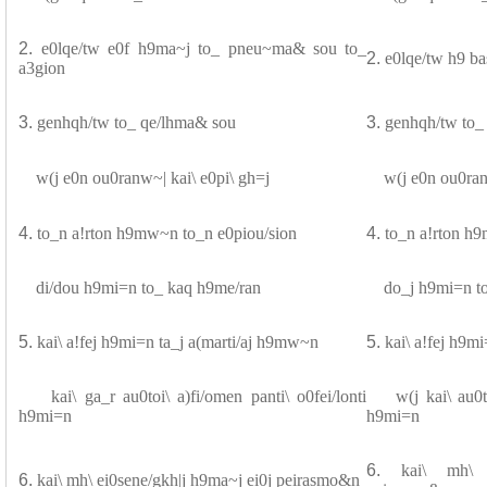
2.
e0lqe/tw e0f h9ma~j to_ pneu~ma& sou to_
2.
e0lqe/tw h9 bas
a3gion
3.
genhqh/tw to_ qe/lhma& sou
3.
genhqh/tw to_
w(j e0n ou0ranw~| kai\ e0pi\ gh=j
w(j e0n ou0ranw
4.
to_n a!rton h9mw~n to_n e0piou/sion
4.
to_n a!rton h
di/dou h9mi=n to_ kaq h9me/ran
do_j h9mi=n to
5.
kai\ a!fej h9mi=n ta_j a(marti/aj h9mw~n
5.
kai\ a!fej h9m
kai\ ga_r au0toi\ a)fi/omen panti\ o0fei/lonti
w(j kai\ au0toi\
h9mi=n
h9mi=n
6.
kai\ mh\ 
6.
kai\ mh\ ei0sene/gkh|j h9ma~j ei0j peirasmo&n