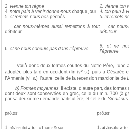
2.
vienne ton règne
2. vienne ton 
4.
notre pain à venir donne-nous
chaque jour
4. ton pain à 
5.
et remets-nous nos
péchés
5. et remets-
car nous-mêmes aussi remettons
à tout
car nous-mê
débiteur
débiteur
6. et ne no
6.
et ne nous conduis pas dans l’épreuve
l’épreuve
Voilà donc deux formes courtes du Notre Père, l’une a
e
adoptée plus tard en occident (fin iv
s.), puis à Césarée e
e
l’Arménie (v
s.); l’autre, celle de la recension marcionite de
b) Formes moyennes
. Il existe, d’autre part, des for
dont deux sont conservées en grec, celle du min. 700 (à ga
par sa deuxième demande particulière, et celle du
Sinaïticus
pa&ter
pa&ter
1.
a(giasqh/tw to_ o1noma& sou
1.
a(giasqh/tw to