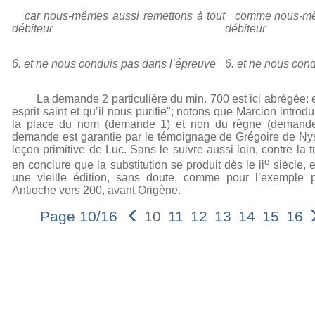
car nous-mêmes aussi remettons
à tout
comme nous-même
débiteur
débiteur
6.
et ne nous conduis pas dans l’épreuve
6. et ne nous con
La demande 2 particulière du min. 700 est ici abrégée: el
esprit saint et qu’il nous purifie"; notons que Marcion introdu
la place du nom (demande 1) et non du règne (demande 
demande est garantie par le témoignage de Grégoire de Ny
leçon primitive de Luc. Sans le suivre aussi loin, contre la 
e
en conclure que la substitution se produit dès le ii
siècle, e
une vieille édition, sans doute, comme pour l’exemple p
Antioche vers 200, avant Origène.
‹
Page 10/16
10
11
12
13
14
15
16