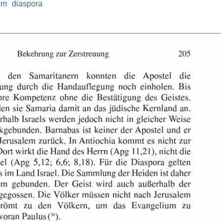
sm
diaspora