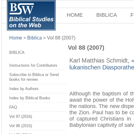
HOME
BIBLICA
F
Home
>
Biblica
>
Vol 88 (2007)
Vol 88 (2007)
BIBLICA
Karl Matthias Schmidt,
Instructions for Contributors
lukanischen Diasporathe
Subscribe to Biblica or Send
books for review
Index by Authors
Although the baptism of t
Index by Biblical Books
await the power of the Holy
the nations. The new disp
FAQ
the Zion. Paul has to be 
Vol 97 (2016)
of captured Christians in
Babylonian captivity of salv
Vol 96 (2015)