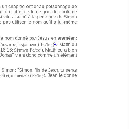
 un chapitre entier au personnage de
c encore plus de force que de coutume
i vite attaché à la personne de Simon
pas utiliser le nom qu’il a lui-même
 le nom donné par Jésus en araméen:
2
i/mwn o( lego/meno) Pe/troj
)
. Matthieu
t 16,16:
Si/mwn Pe/troj
). Matthieu a bien
de Jonas" vient donc comme un élément
Simon: "Simon, fils de Jean, tu seras
o$ e(rmhneu/etai Pe/troj
). Jean le donne