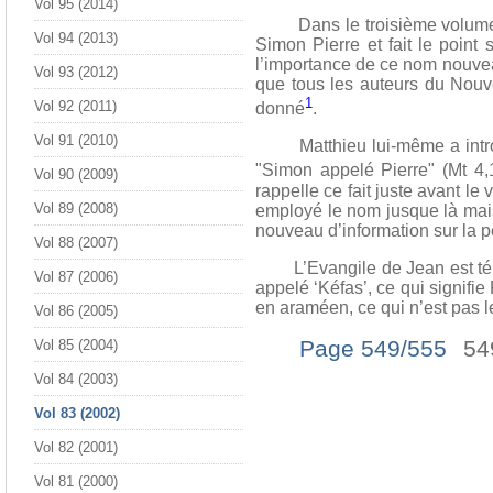
Vol 95 (2014)
Dans le troisième volume de 
Vol 94 (2013)
Simon Pierre et fait le point
l’importance de ce nom nouvea
Vol 93 (2012)
que tous les auteurs du Nouv
1
Vol 92 (2011)
donné
.
Vol 91 (2010)
Matthieu lui-même a introdu
"Simon appelé Pierre" (Mt 4
Vol 90 (2009)
rappelle ce fait juste avant l
Vol 89 (2008)
employé le nom jusque là mais
nouveau d’information sur la 
Vol 88 (2007)
L’Evangile de Jean est témoin
Vol 87 (2006)
appelé ‘Kéfas’, ce qui signifie
en araméen, ce qui n’est pas l
Vol 86 (2005)
Page 549/555
54
Vol 85 (2004)
Vol 84 (2003)
Vol 83 (2002)
Vol 82 (2001)
Vol 81 (2000)