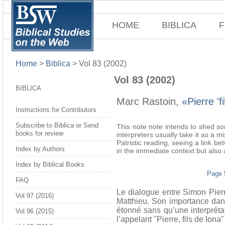
HOME
BIBLICA
F
Home
>
Biblica
>
Vol 83 (2002)
Vol 83 (2002)
BIBLICA
Marc Rastoin,
«Pierre '
Instructions for Contributors
Subscribe to Biblica or Send
This note note intends to shed so
books for review
interpreters usually take it as a m
Patristic reading, seeing a link b
Index by Authors
in the immediate context but also 
Index by Biblical Books
Page 
FAQ
Le dialogue entre Simon Pier
Vol 97 (2016)
Matthieu. Son importance dans 
étonné sans qu’une interprétat
Vol 96 (2015)
l’appelant "Pierre, fils de Iona"