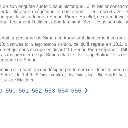
son enquête sur le ‘Jésus historique’, J. P. Meier consacre
 sur la littérature exégétique le concernant. Il en ressort ave
u que Jésus a donné à Simon: Pierre. En effet, ce nom devint s
eau Testament l’utilisent abondamment. Seul Jésus semble ne 
it la personne de Simon en traduisant directement en grec
,18:
Si/mwna to_n lego/menon Pe/tron
, ce qu’il répète en 10,2,
S
e verset qui nous occupe en disant "Et Simon Pierre répondit" (M
 sans préciser de qui Simon était le fils. L’appellation "Fils 
personne de Simon.
 de la tradition qui désigne par le nom de ‘Jean’ le père de 
 Pierre" (Jn 1,42b:
Si/mwn o( ui(o_j 'Iwa/nnou, su_ klhqh/sh| Khfa=j, 
e cas de Matthieu.
›
9
550
551
552
553
554
555