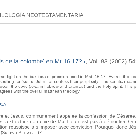
ILOLOGÍA NEOTESTAMENTARIA
fils de la colombe' en Mt 16,17?»
, Vol. 83 (2002) 5
me light on the bar iona expression used in Matt 16,17. Even if the te
ispelling for ‘son of John’, or confess their perplexity. The semitic mean
etween the dove (
iona
in hebrew and aramaic) and the Holy Spirit. This p
agrees with the overall matthean theology.
549
re et Jésus, communément appelée la confession de Césarée, 
la structure narrative de Matthieu n’est pas à démontrer. Or il
ion réussisse à s’imposer avec conviction: Pourquoi donc Jésus 
 (
Si/mwn Bariwna=
)?