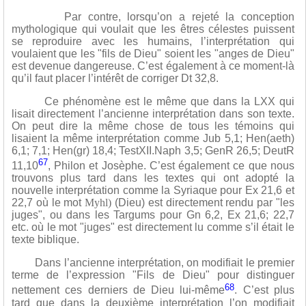
Par contre, lorsqu’on a rejeté la conception
mythologique qui voulait que les êtres célestes puissent
se reproduire avec les humains, l’interprétation qui
voulaient que les "fils de Dieu" soient les "anges de Dieu"
est devenue dangereuse. C’est également à ce moment-là
qu’il faut placer l’intérêt de corriger Dt 32,8.
Ce phénomène est le même que dans la LXX qui
lisait directement l’ancienne interprétation dans son texte.
On peut dire la même chose de tous les témoins qui
lisaient la même interprétation comme Jub 5,1; Hen(aeth)
6,1; 7,1; Hen(gr) 18,4; TestXII.Naph 3,5; GenR 26,5; DeutR
67
11,10
, Philon et Josèphe. C’est également ce que nous
trouvons plus tard dans les textes qui ont adopté la
nouvelle interprétation comme la Syriaque pour Ex 21,6 et
22,7 où le mot
Myhl)
(Dieu) est directement rendu par "les
juges", ou dans les Targums pour Gn 6,2, Ex 21,6; 22,7
etc. où le mot "juges" est directement lu comme s’il était le
texte biblique.
Dans l’ancienne interprétation, on modifiait le premier
terme de l’expression "Fils de Dieu" pour distinguer
68
nettement ces derniers de Dieu lui-même
. C’est plus
tard que dans la deuxième interprétation l’on modifiait