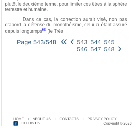
plutôt le deuxième terme, pour limiter ces êtres à la sphère
terrestre et humaine.
Dans ce cas, la correction aurait visé, non pas
d’abord la défense du monothéisme, celui-ci étant assuré
69
depuis longtemps
(le Très
«
‹
Page 543/548
543
544
545
›
546
547
548
HOME
ABOUT US
CONTACTS
PRIVACY POLICY
FOLLOW US
Copyright © 2026