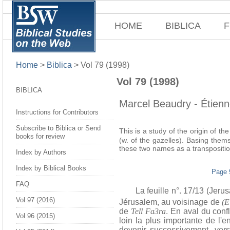
HOME
BIBLICA
F
Home
>
Biblica
>
Vol 79 (1998)
Vol 79 (1998)
BIBLICA
Marcel Beaudry - Étien
Instructions for Contributors
Subscribe to Biblica or Send
This is a study of the origin of t
books for review
(w. of the gazelles). Basing thems
these two names as a transposition
Index by Authors
Index by Biblical Books
Page 
FAQ
La feuille n°. 17/13 (Jeru
Vol 97 (2016)
Jérusalem, au voisinage de
(E
de
Tell Fa3ra
. En aval du confl
Vol 96 (2015)
loin la plus importante de l'
devenir successivement, vers 