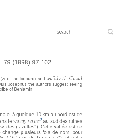
l. 79 (1998) 97-102
r
wa3dy (l
Gazal
(w. of the leopard) and
-
Flavius Josephus the authors suggest seeing
tribe of Benjamin.
gnale, à quelque 10 km au nord-est de
2
dans le
wa3dy Fa3ra
au sud des ruines
w. des gazelles"). Cette vallée est de
e change plusieurs fois de nom, pour
y )l
-
Qilt
("w. de l'irrigation"), et enfin