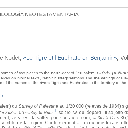
ILOLOGÍA NEOTESTAMENTARIA
ne Nodet,
«Le Tigre et l’Euphrate en Benjamin»
, Vo
wa3dy (n
Nim
he names of two places to the north-east of Jerusalem:
-
elves on biblical texts, rabbinic interpretations and the writings of 
 of the names of the rivers Tigris and Euphrates to the territory of the 
97
salem) du
Survey of Palestine
au 1/20 000 (relevés de 1934) si
1
"n Fa3ra
, un
wa3dy )n
-
Nimr
, soit le "w. du léopard". Il se jette 
uent, vers l'est, la vallée porte un autre nom,
wa3dy )l
-
G.aza3l
("
ensemble de la région. Conformément à la coutume locale, ell
l'est, le
wa3dy )l
-
Fawwa3r
("w. de la fontaine"), puis le
wa3d