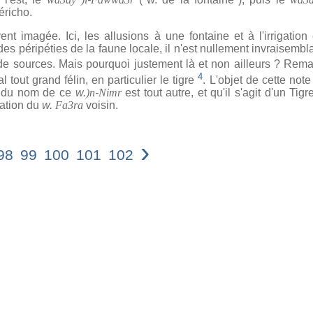
éricho.
gée. Ici, les allusions à une fontaine et à l'irrigation c
des péripéties de la faune locale, il n'est nullement invraisemb
e sources. Mais pourquoi justement là et non ailleurs ? Rem
4
 tout grand félin, en particulier le tigre
. L'objet de cette not
ne du nom de ce
w.
)n
-
Nimr
est tout autre, et qu'il s'agit d'un Ti
tation du
w.
Fa3ra
voisin.
›
98
99
100
101
102