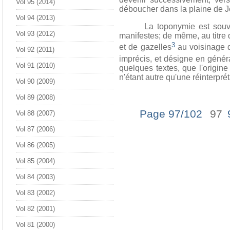
Vol 95 (2014)
déboucher dans la plaine de J
Vol 94 (2013)
La toponymie est souvent ima
Vol 93 (2012)
manifestes; de même, au titre 
3
et de gazelles
au voisinage d
Vol 92 (2011)
imprécis, et désigne en général
Vol 91 (2010)
quelques textes, que l'origi
n'étant autre qu'une réinterpré
Vol 90 (2009)
Vol 89 (2008)
Page 97/102
97
Vol 88 (2007)
Vol 87 (2006)
Vol 86 (2005)
Vol 85 (2004)
Vol 84 (2003)
Vol 83 (2002)
Vol 82 (2001)
Vol 81 (2000)